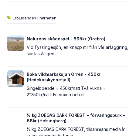
Erbjudanden i närheten
Naturens skådespel - 895kr (Örebro)
Vid Tysslingesjön, en knapp mil från vår anläggning,
samlas årligen...
Boka vildmarkskojan Orren - 450kr
(Hedekas/kynnefjäll)
Singelboende = 450kr/natt Två vuxna =
2*350kr/natt. En vuxen och et...
½ kg ZOÉGAS DARK FOREST + förvaringsburk -
68kr (Helsingborg)
½ kg ZOÉGAS DARK FOREST, tillsammans med vår
specialdesignade förva...