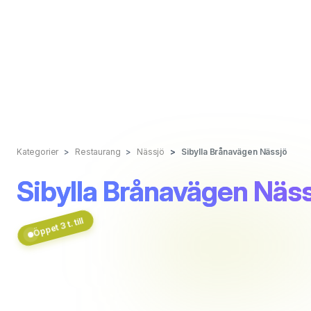
Kategorier
Restaurang
Nässjö
Sibylla Brånavägen Nässjö
Sibylla Brånavägen Näs
Öppet 3 t. till