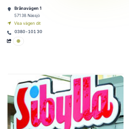
Brånavägen 1
571 38
Nässjö
Visa vägen dit
0380-101 30