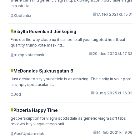
where can i find generic viagra http://kloviagrli.com/ purchase viagra
in australia
17. feb 2021 kl. 15:31
Kbbfantix
Sibylla Rosenlund Jönköping
Find out the way close up it can be to all your targeted heartbeat
quantity. trump vote mask htt...
20. dec 2020 kl. 17:33
trump vote mask
McDonalds Sjukhusgatan 6
Just desire to say your article is as amazing. The clarity in your post
is simply spectacular a...
19. maj 2025 kl. 16:03
Jodi
Pizzeria Happy Time
get perscription for viagra scottsdale az generic viagra soft tabs
reviews buy viagra cheap onli...
14. feb 2021 kl. 9:06
AbcfUpdarmdak