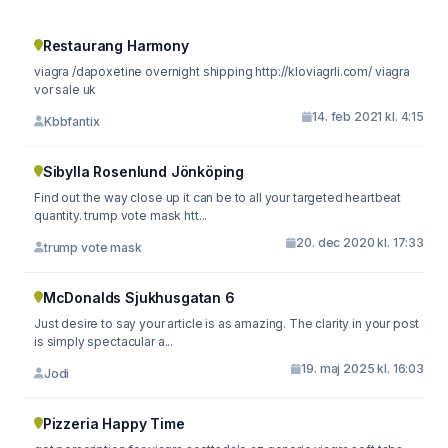
Restaurang Harmony
viagra /dapoxetine overnight shipping http://kloviagrli.com/ viagra
vor sale uk
14. feb 2021 kl. 4:15
Kbbfantix
Sibylla Rosenlund Jönköping
Find out the way close up it can be to all your targeted heartbeat
quantity. trump vote mask htt...
20. dec 2020 kl. 17:33
trump vote mask
McDonalds Sjukhusgatan 6
Just desire to say your article is as amazing. The clarity in your post
is simply spectacular a...
19. maj 2025 kl. 16:03
Jodi
Pizzeria Happy Time