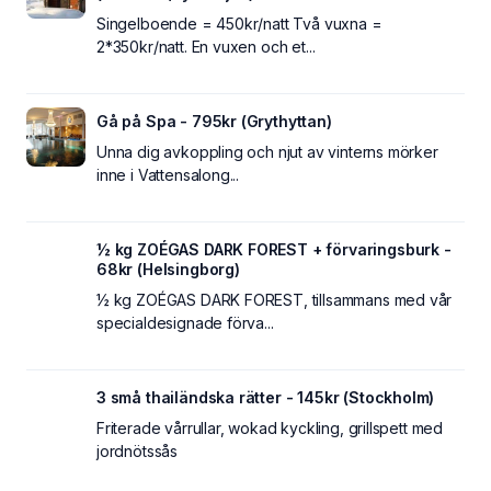
Singelboende = 450kr/natt Två vuxna =
2*350kr/natt. En vuxen och et...
Gå på Spa - 795kr (Grythyttan)
Unna dig avkoppling och njut av vinterns mörker
inne i Vattensalong...
½ kg ZOÉGAS DARK FOREST + förvaringsburk -
68kr (Helsingborg)
½ kg ZOÉGAS DARK FOREST, tillsammans med vår
specialdesignade förva...
3 små thailändska rätter - 145kr (Stockholm)
Friterade vårrullar, wokad kyckling, grillspett med
jordnötssås