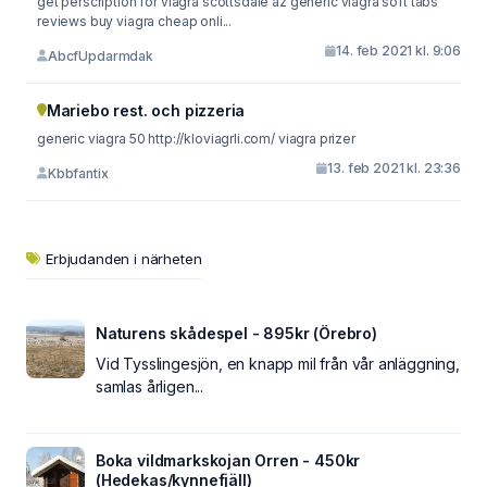
get perscription for viagra scottsdale az generic viagra soft tabs
reviews buy viagra cheap onli...
14. feb 2021 kl. 9:06
AbcfUpdarmdak
Mariebo rest. och pizzeria
generic viagra 50 http://kloviagrli.com/ viagra prizer
13. feb 2021 kl. 23:36
Kbbfantix
Erbjudanden i närheten
Naturens skådespel - 895kr (Örebro)
Vid Tysslingesjön, en knapp mil från vår anläggning,
samlas årligen...
Boka vildmarkskojan Orren - 450kr
(Hedekas/kynnefjäll)