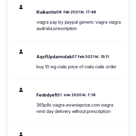
Kuikantix
08. feb 2021 kl. 17:46
viagra pay by paypal generic viagra viagra
australia prescription
AqcfUpdarmdak
07. feb 2021 kl. 15:11
buy 10 mg cialis price of cialis cialis order
Fevbdyeft
21. nov 2020 kl. 7:18
365pills viagra wowviaprice.com viagra
next day delivery without prescription