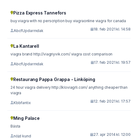
Pizza Express Tannefors
buy viagra with no perscription buy viagraonline viagra for canada
18. feb 2021 kl. 14:58
AbcfUpdarmdak
La Kantarell
viagra brand http://viagriyvik.com/ viagra cost comparison
17. feb 2021 kl. 19:57
AbcfUpdarmdak
Restaurang Pappa Grappa - Linköping
24 hour viagra delivery http://kloviagrli.com/ anything cheaper than
viagra
12. feb 2021 kl. 17:57
Kbbfantix
Ming Palace
Bästa
27. apr 2014 kl. 12:00
nöjd kund