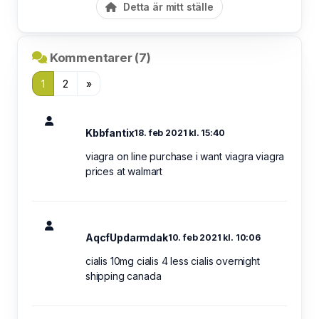
Detta är mitt ställe
Kommentarer (7)
1
2
»
Kbbfantix
18. feb 2021 kl. 15:40
viagra on line purchase i want viagra viagra
prices at walmart
AqcfUpdarmdak
10. feb 2021 kl. 10:06
cialis 10mg cialis 4 less cialis overnight
shipping canada