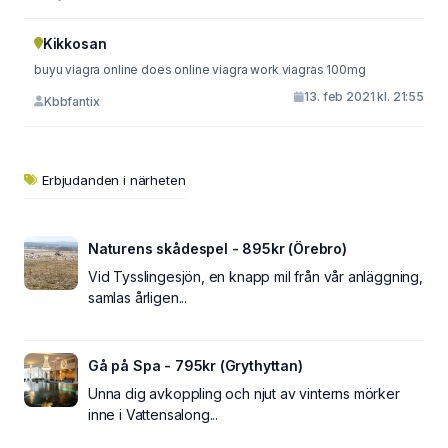
Kikkosan
buyu viagra online does online viagra work viagras 100mg
13. feb 2021 kl. 21:55
Kbbfantix
Erbjudanden i närheten
Naturens skådespel - 895kr (Örebro)
Vid Tysslingesjön, en knapp mil från vår anläggning,
samlas årligen...
Gå på Spa - 795kr (Grythyttan)
Unna dig avkoppling och njut av vinterns mörker
inne i Vattensalong...