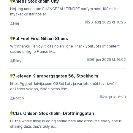
Åhléns Stockholm City
Hej Jag undrar om CHANCE EAU TENDRE parfym med 100 ml hur
mycket kostar hos er
26. aug 2022 kl. 10:25
Hej
Put Feet First Nilson Shoes
With thanks. I enjoy it! casino en ligne Thank you! Lots of content!
casino en ligne France M...
06. jun 2025 kl. 16:02
Riley
7-eleven Klarabergsgatan 56, Stockholm
https://ggbet-latvija.com GGBet Latvija var ietekmēt tavu izvēli
dažādos veidos, tāpēc pirms lēm...
20. jul kl. 6:23
Rocco
Clas Ohlson Stockholm, Drottninggatan
Hi, the whole thing is going sound here and ofcourse every one is
sharing data, that's truly ex...