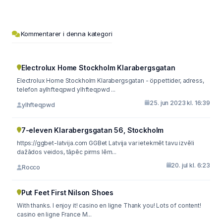
Kommentarer i denna kategori
Electrolux Home Stockholm Klarabergsgatan
Electrolux Home Stockholm Klarabergsgatan - öppettider, adress,
telefon aylhfteqpwd ylhfteqpwd ...
25. jun 2023 kl. 16:39
ylhfteqpwd
7-eleven Klarabergsgatan 56, Stockholm
https://ggbet-latvija.com GGBet Latvija var ietekmēt tavu izvēli
dažādos veidos, tāpēc pirms lēm...
20. jul kl. 6:23
Rocco
Put Feet First Nilson Shoes
With thanks. I enjoy it! casino en ligne Thank you! Lots of content!
casino en ligne France M...