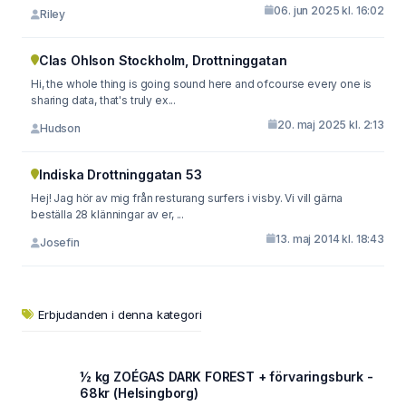
06. jun 2025 kl. 16:02
Riley
Clas Ohlson Stockholm, Drottninggatan
Hi, the whole thing is going sound here and ofcourse every one is
sharing data, that's truly ex...
20. maj 2025 kl. 2:13
Hudson
Indiska Drottninggatan 53
Hej! Jag hör av mig från resturang surfers i visby. Vi vill gärna
beställa 28 klänningar av er, ...
13. maj 2014 kl. 18:43
Josefin
Erbjudanden i denna kategori
½ kg ZOÉGAS DARK FOREST + förvaringsburk -
68kr (Helsingborg)