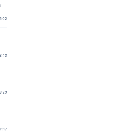
f
16:02
18:43
23:23
11:17