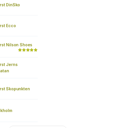
irst DinSko
irst Ecco
irst Nilson Shoes
irst Jerns
gatan
irst Skopunkten
ckholm