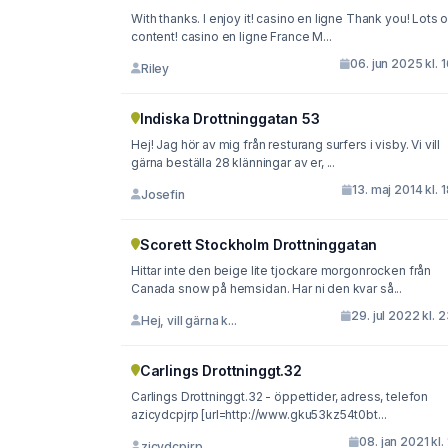
With thanks. I enjoy it! casino en ligne Thank you! Lots o
content! casino en ligne France M...
06. jun 2025 kl. 
Riley
Indiska Drottninggatan 53
Hej! Jag hör av mig från resturang surfers i visby. Vi vill
gärna beställa 28 klänningar av er, ...
13. maj 2014 kl. 
Josefin
Scorett Stockholm Drottninggatan
Hittar inte den beige lite tjockare morgonrocken från
Canada snow på hemsidan. Har ni den kvar så...
29. jul 2022 kl. 
Hej, vill gärna k...
Carlings Drottninggt.32
Carlings Drottninggt.32 - öppettider, adress, telefon
azicydcpjrp [url=http://www.gku53kz54t0bt...
08. jan 2021 kl. 
zicydcpjrp