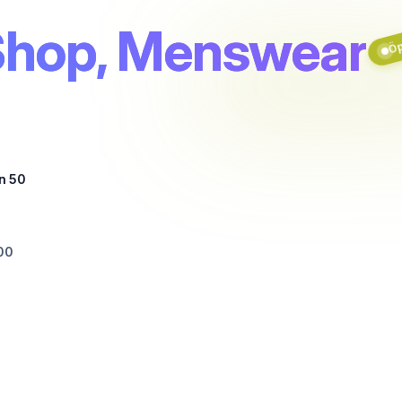
Öpp
Shop, Menswear
n 50
00