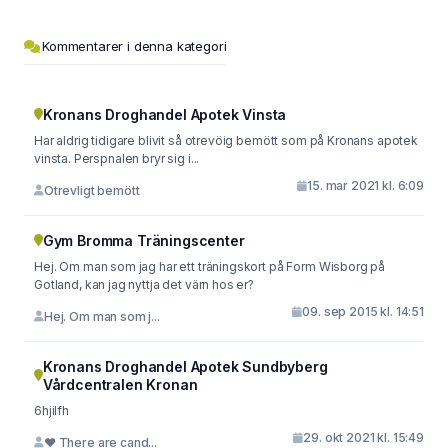
Kommentarer i denna kategori
Kronans Droghandel Apotek Vinsta
Har aldrig tidigare blivit så otrevöig bemött som på Kronans apotek
vinsta. Perspnalen bryr sig i...
15. mar 2021 kl. 6:09
Otrevligt bemött
Gym Bromma Träningscenter
Hej. Om man som jag har ett träningskort på Form Wisborg på
Gotland, kan jag nyttja det värn hos er?
09. sep 2015 kl. 14:51
Hej. Om man som j...
Kronans Droghandel Apotek Sundbyberg
Vårdcentralen Kronan
6hjilfh
29. okt 2021 kl. 15:49
❤️ There are cand...