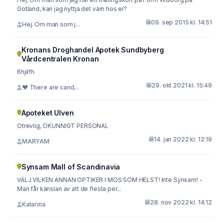
Gotland, kan jag nyttja det värn hos er?
09. sep 2015 kl. 14:51
Hej. Om man som j...
Kronans Droghandel Apotek Sundbyberg
Vårdcentralen Kronan
6hjilfh
29. okt 2021 kl. 15:49
❤️ There are cand...
Apoteket Ulven
Otrevlig, OKUNNIGT PERSONAL
14. jan 2022 kl. 12:19
MARYAM
Synsam Mall of Scandinavia
VÄLJ VILKEN ANNAN OPTIKER I MOS SOM HELST! Inte Synsam! -
Man får känslan av att de flesta per...
28. nov 2022 kl. 14:12
Katarina