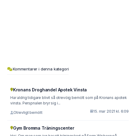
Kommentarer i denna kategori
Kronans Droghandel Apotek Vinsta
Har aldrig tidigare blivit så otrevöig bemött som på Kronans apotek
vinsta. Perspnalen bryr sig i...
15. mar 2021 kl. 6:09
Otrevligt bemött
Gym Bromma Träningscenter
Hej. Om man som jag har ett träningskort på Form Wisborg på