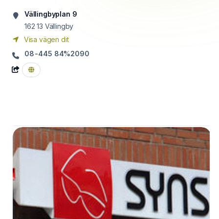
Vällingbyplan 9
162 13
Vällingby
Visa vägen dit
08-445 84%2090