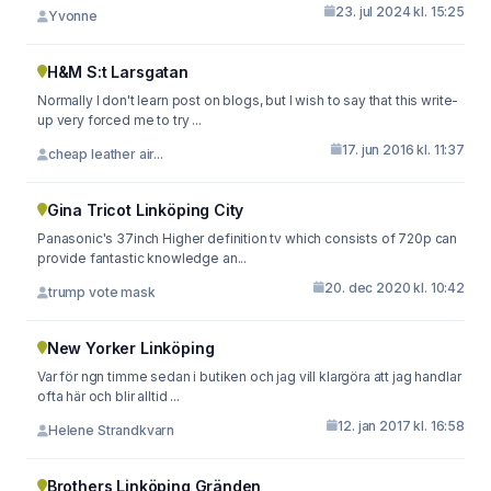
23. jul 2024 kl. 15:25
Yvonne
H&M S:t Larsgatan
Normally I don't learn post on blogs, but I wish to say that this write-
up very forced me to try ...
17. jun 2016 kl. 11:37
cheap leather air...
Gina Tricot Linköping City
Panasonic's 37inch Higher definition tv which consists of 720p can
provide fantastic knowledge an...
20. dec 2020 kl. 10:42
trump vote mask
New Yorker Linköping
Var för ngn timme sedan i butiken och jag vill klargöra att jag handlar
ofta här och blir alltid ...
12. jan 2017 kl. 16:58
Helene Strandkvarn
Brothers Linköping Gränden