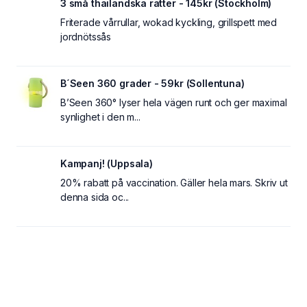
3 små thailändska rätter - 145kr (Stockholm)
Friterade vårrullar, wokad kyckling, grillspett med
jordnötssås
B´Seen 360 grader - 59kr (Sollentuna)
B’Seen 360° lyser hela vägen runt och ger maximal
synlighet i den m...
Kampanj! (Uppsala)
20% rabatt på vaccination. Gäller hela mars. Skriv ut
denna sida oc...