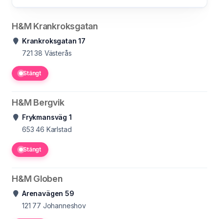
H&M Krankroksgatan
Krankroksgatan 17
721 38
Västerås
Stängt
H&M Bergvik
Frykmansväg 1
653 46
Karlstad
Stängt
H&M Globen
Arenavägen 59
121 77
Johanneshov