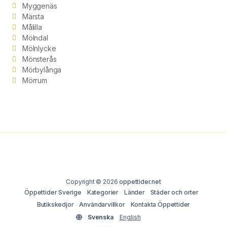
Myggenäs
Märsta
Målilla
Mölndal
Mölnlycke
Mönsterås
Mörbylånga
Mörrum
Copyright © 2026
oppettider.net
Öppettider Sverige
Kategorier
Länder
Städer och orter
Butikskedjor
Användarvillkor
Kontakta Öppettider
Svenska
English