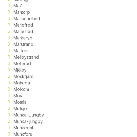
Malå
Mantorp
Mariannelund
Mariefred
Mariestad
Markaryd
Marstrand
Matfors
Mellbystrand
Mellerud
Mjölby
Mockfjärd
Moheda
Molkom
Mora
Motala
Mullsjö
Munka-Ljungby
Munka-ljungby
Munkedal
Munkfors