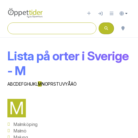
Lista på orter i Sverige
- M
A
B
C
D
E
F
G
H
I
J
K
L
M
N
O
P
R
S
T
U
V
Y
Å
Ä
Ö
M
Malmköping
Malmö
Malung