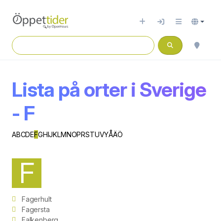
Lista på orter i Sverige
- F
A
B
C
D
E
F
G
H
I
J
K
L
M
N
O
P
R
S
T
U
V
Y
Å
Ä
Ö
F
Fagerhult
Fagersta
Falkenberg