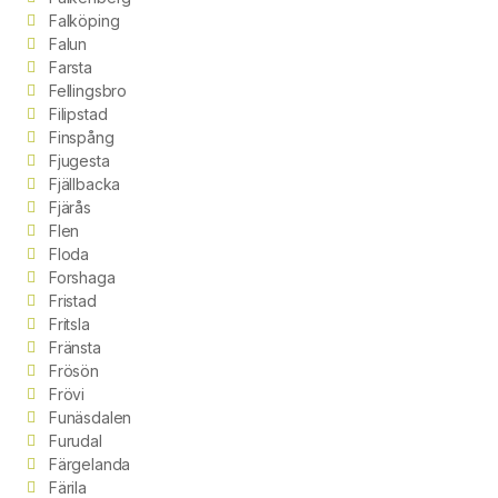
Falköping
Falun
Farsta
Fellingsbro
Filipstad
Finspång
Fjugesta
Fjällbacka
Fjärås
Flen
Floda
Forshaga
Fristad
Fritsla
Fränsta
Frösön
Frövi
Funäsdalen
Furudal
Färgelanda
Färila