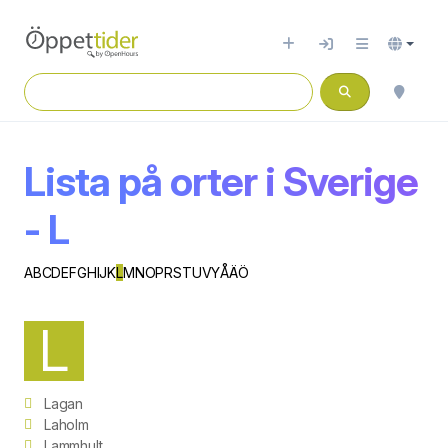
Lista på orter i Sverige
- L
A
B
C
D
E
F
G
H
I
J
K
L
M
N
O
P
R
S
T
U
V
Y
Å
Ä
Ö
L
Lagan
Laholm
Lammhult