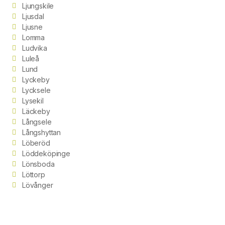
Ljungskile
Ljusdal
Ljusne
Lomma
Ludvika
Luleå
Lund
Lyckeby
Lycksele
Lysekil
Läckeby
Långsele
Långshyttan
Löberöd
Löddeköpinge
Lönsboda
Löttorp
Lövånger