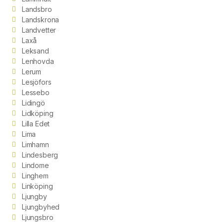
Landsbro
Landskrona
Landvetter
Laxå
Leksand
Lenhovda
Lerum
Lesjöfors
Lessebo
Lidingö
Lidköping
Lilla Edet
Lima
Limhamn
Lindesberg
Lindome
Linghem
Linköping
Ljungby
Ljungbyhed
Ljungsbro