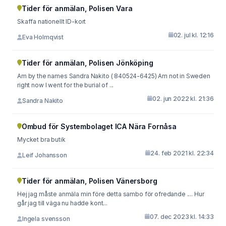
Tider för anmälan, Polisen Vara
Skaffa nationellt ID-kort
02. jul kl. 12:16
Eva Holmqvist
Tider för anmälan, Polisen Jönköping
Am by the names Sandra Nakito ( 840524-6425) Am not in Sweden
right now I went for the burial of ...
02. jun 2022 kl. 21:36
Sandra Nakito
Ombud för Systembolaget ICA Nära Fornåsa
Mycket bra butik
24. feb 2021 kl. 22:34
Leif Johansson
Tider för anmälan, Polisen Vänersborg
Hej jag måste anmäla min före detta sambo för ofredande .... Hur
går jag till väga nu hadde kont...
07. dec 2023 kl. 14:33
Ingela svensson