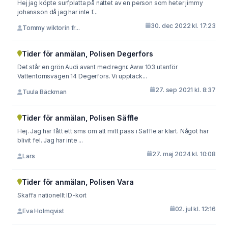
Hej jag köpte surfplatta på nättet av en person som heter jimmy
johansson då jag har inte f...
30. dec 2022 kl. 17:23
Tommy wiktorin fr...
Tider för anmälan, Polisen Degerfors
Det står en grön Audi avant med regnr. Aww 103 utanför
Vattentornsvägen 14 Degerfors. Vi upptäck...
27. sep 2021 kl. 8:37
Tuula Bäckman
Tider för anmälan, Polisen Säffle
Hej. Jag har fått ett sms om att mitt pass i Säffle är klart. Något har
blivit fel. Jag har inte ...
27. maj 2024 kl. 10:08
Lars
Tider för anmälan, Polisen Vara
Skaffa nationellt ID-kort
02. jul kl. 12:16
Eva Holmqvist