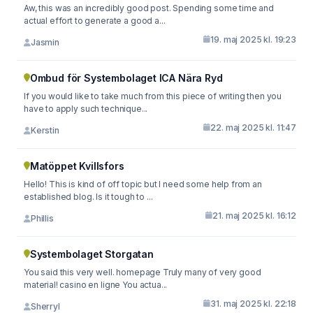
Aw, this was an incredibly good post. Spending some time and
actual effort to generate a good a...
19. maj 2025 kl. 19:23
Jasmin
Ombud för Systembolaget ICA Nära Ryd
If you would like to take much from this piece of writing then you
have to apply such technique...
22. maj 2025 kl. 11:47
Kerstin
Matöppet Kvillsfors
Hello! This is kind of off topic but I need some help from an
established blog. Is it tough to ...
21. maj 2025 kl. 16:12
Phillis
Systembolaget Storgatan
You said this very well. homepage Truly many of very good
material! casino en ligne You actua...
31. maj 2025 kl. 22:18
Sherryl