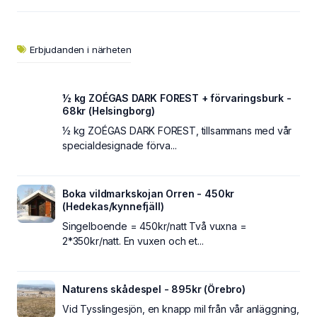
Erbjudanden i närheten
½ kg ZOÉGAS DARK FOREST + förvaringsburk -
68kr (Helsingborg)
½ kg ZOÉGAS DARK FOREST, tillsammans med vår
specialdesignade förva...
Boka vildmarkskojan Orren - 450kr
(Hedekas/kynnefjäll)
Singelboende = 450kr/natt Två vuxna =
2*350kr/natt. En vuxen och et...
Naturens skådespel - 895kr (Örebro)
Vid Tysslingesjön, en knapp mil från vår anläggning,