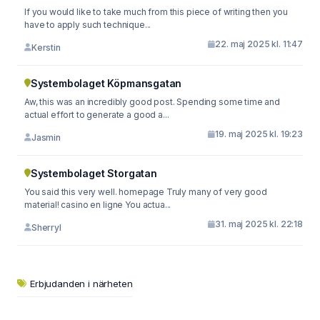
If you would like to take much from this piece of writing then you
have to apply such technique...
22. maj 2025 kl. 11:47
Kerstin
Systembolaget Köpmansgatan
Aw, this was an incredibly good post. Spending some time and
actual effort to generate a good a...
19. maj 2025 kl. 19:23
Jasmin
Systembolaget Storgatan
You said this very well. homepage Truly many of very good
material! casino en ligne You actua...
31. maj 2025 kl. 22:18
Sherryl
Erbjudanden i närheten