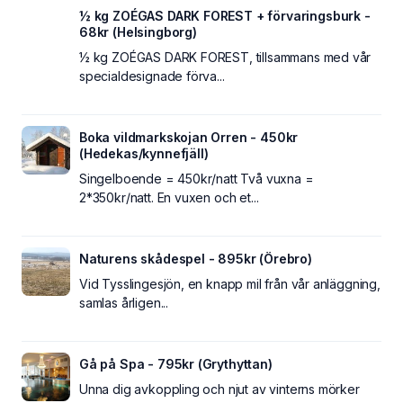
½ kg ZOÉGAS DARK FOREST + förvaringsburk -
68kr (Helsingborg)
½ kg ZOÉGAS DARK FOREST, tillsammans med vår
specialdesignade förva...
Boka vildmarkskojan Orren - 450kr
(Hedekas/kynnefjäll)
Singelboende = 450kr/natt Två vuxna =
2*350kr/natt. En vuxen och et...
Naturens skådespel - 895kr (Örebro)
Vid Tysslingesjön, en knapp mil från vår anläggning,
samlas årligen...
Gå på Spa - 795kr (Grythyttan)
Unna dig avkoppling och njut av vinterns mörker