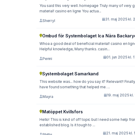
You said this very well. homepage Truly many of very 
material! casino en ligne You actua...
31. maj 2025 kl. 
Sherryl
Ombud för Systembolaget Ica Nära Backary
Whoa a good deal of beneficial material! casino en lign
Helpful knowledge, Many thanks. casin...
01. jun 2025 kl. 
Penni
Systembolaget Samarkand
This website was... how do you say it? Relevant!! Finally
have found something that helped me. ...
19. maj 2025 kl. 
Mayra
Matöppet Kvillsfors
Hello! This is kind of off topic but I need some help fr
established blog. Is it tough to ...
21. maj 2025 kl. 
Phillis