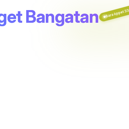
Bara öppet 33 m
get Bangatan