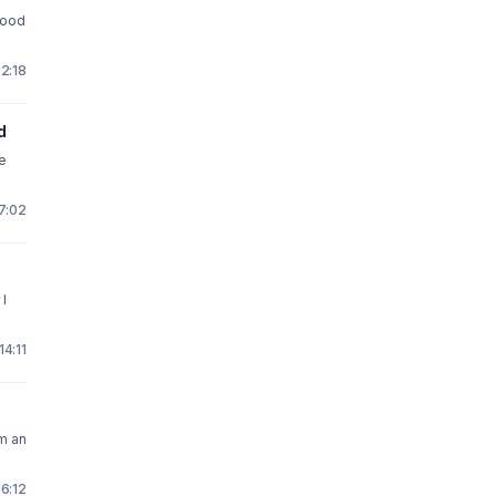
good
22:18
d
e
17:02
 I
14:11
om an
16:12