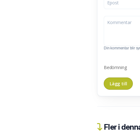
Din kommentar blir synl
Bedömning
Fler i denn