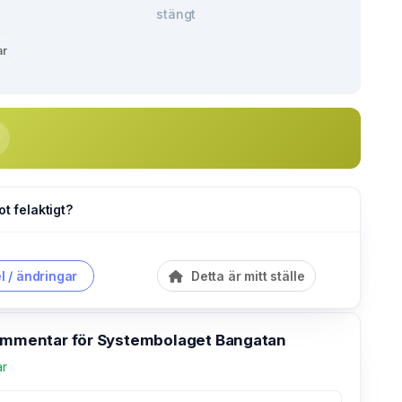
stängt
ar
ot felaktigt?
l / ändringar
Detta är mitt ställe
kommentar för Systembolaget Bangatan
ar