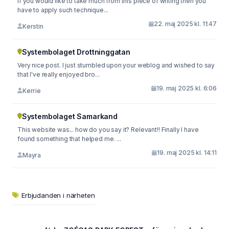
If you would like to take much from this piece of writing then you
have to apply such technique...
22. maj 2025 kl. 11:47
Kerstin
Systembolaget Drottninggatan
Very nice post. I just stumbled upon your weblog and wished to say
that I've really enjoyed bro...
19. maj 2025 kl. 6:06
Kerrie
Systembolaget Samarkand
This website was... how do you say it? Relevant!! Finally I have
found something that helped me. ...
19. maj 2025 kl. 14:11
Mayra
Erbjudanden i närheten