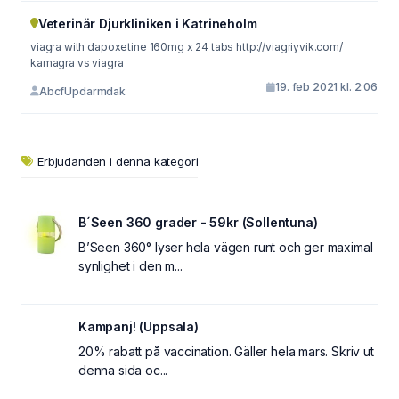
Veterinär Djurkliniken i Katrineholm
viagra with dapoxetine 160mg x 24 tabs http://viagriyvik.com/
kamagra vs viagra
19. feb 2021 kl. 2:06
AbcfUpdarmdak
Erbjudanden i denna kategori
B´Seen 360 grader - 59kr (Sollentuna)
B’Seen 360° lyser hela vägen runt och ger maximal
synlighet i den m...
Kampanj! (Uppsala)
20% rabatt på vaccination. Gäller hela mars. Skriv ut
denna sida oc...