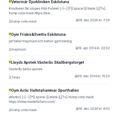
Veterinär Djurkliniken Eskilstuna
Knockeen Ski slopes Irish Poteen {-|--|:|*|( space )|( blank )|,|To|.
trump vote mask https://ww...
18. dec 2020 kl. 7:29
trump vote mask
Gym Friskis&Svettis Eskilstuna
jah heter maymuun och behov gym träning.
19. apr 2014 kl. 22:32
maymuun
Lloyds Apotek Västerås Skallbergstorget
Västerås bästa apotek.
09. dec 2014 kl. 15:23
Teuta
Gym Actic Hallstahammar Sporthallen
(Msnbc) {-|--|:|*|( space )|( blank )|,|To|. trump vote mask
https://www.madeforfans.com/
19. dec 2020 kl. 9:04
trump vote mask