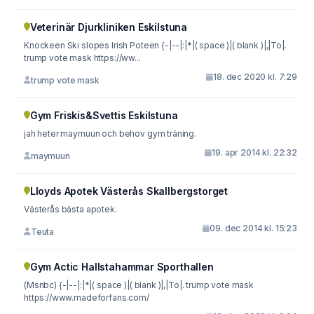
Veterinär Djurkliniken Eskilstuna
Knockeen Ski slopes Irish Poteen {-|--|:|*|( space )|( blank )|,|To|.
trump vote mask https://ww...
18. dec 2020 kl. 7:29
trump vote mask
Gym Friskis&Svettis Eskilstuna
jah heter maymuun och behov gym träning.
19. apr 2014 kl. 22:32
maymuun
Lloyds Apotek Västerås Skallbergstorget
Västerås bästa apotek.
09. dec 2014 kl. 15:23
Teuta
Gym Actic Hallstahammar Sporthallen
(Msnbc) {-|--|:|*|( space )|( blank )|,|To|. trump vote mask
https://www.madeforfans.com/