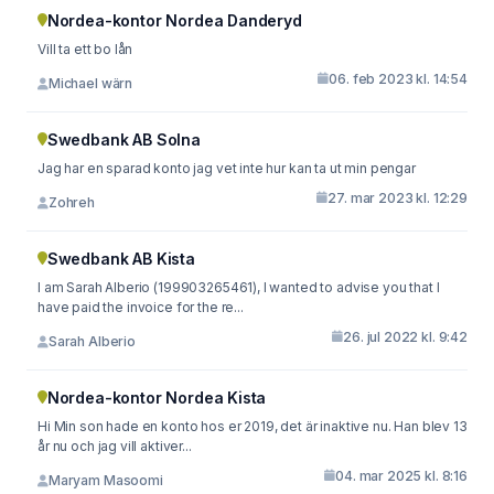
Nordea-kontor Nordea Danderyd
Vill ta ett bo lån
06. feb 2023 kl. 14:54
Michael wärn
Swedbank AB Solna
Jag har en sparad konto jag vet inte hur kan ta ut min pengar
27. mar 2023 kl. 12:29
Zohreh
Swedbank AB Kista
I am Sarah Alberio (199903265461), I wanted to advise you that I
have paid the invoice for the re...
26. jul 2022 kl. 9:42
Sarah Alberio
Nordea-kontor Nordea Kista
Hi Min son hade en konto hos er 2019, det är inaktive nu. Han blev 13
år nu och jag vill aktiver...
04. mar 2025 kl. 8:16
Maryam Masoomi