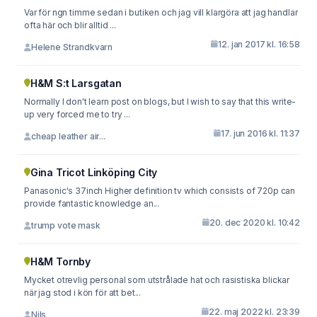
Var för ngn timme sedan i butiken och jag vill klargöra att jag handlar
ofta här och blir alltid ...
12. jan 2017 kl. 16:58
Helene Strandkvarn
H&M S:t Larsgatan
Normally I don't learn post on blogs, but I wish to say that this write-
up very forced me to try ...
17. jun 2016 kl. 11:37
cheap leather air...
Gina Tricot Linköping City
Panasonic's 37inch Higher definition tv which consists of 720p can
provide fantastic knowledge an...
20. dec 2020 kl. 10:42
trump vote mask
H&M Tornby
Mycket otrevlig personal som utstrålade hat och rasistiska blickar
när jag stod i kön för att bet...
22. maj 2022 kl. 23:39
Nils