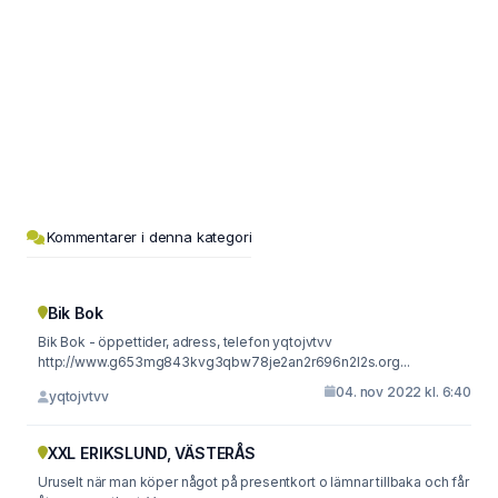
Kommentarer i denna kategori
Bik Bok
Bik Bok - öppettider, adress, telefon yqtojvtvv
http://www.g653mg843kvg3qbw78je2an2r696n2l2s.org...
04. nov 2022 kl. 6:40
yqtojvtvv
XXL ERIKSLUND, VÄSTERÅS
Uruselt när man köper något på presentkort o lämnar tillbaka och får