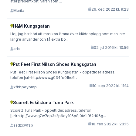
åter presentkort. Varan som ...
26. dec 2022 kl. 9:23
Marita
H&M Kungsgatan
Hej, jag har hört att man kan lämna över klädesplagg som man inte
längre använder och få extra bo...
02. jul 2016 kl. 10:56
aria
Put Feet First Nilson Shoes Kungsgatan
Put Feet First Nilson Shoes Kungsgatan - öppettider, adress,
telefon [url=http://www.g034fe01hc6...
10. sep 2022 kl. 11:14
xfbbpeyomp
Scorett Eskilstuna Tuna Park
Scorett Tuna Park - öppettider, adress, telefon
[url=http://www.g7w7ep3s2p6oy106p8j0tv1lf62r106g...
10. feb 2022 kl. 23:15
ssdzcwfzb