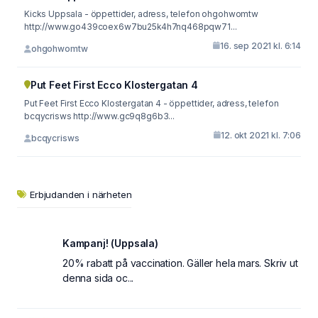
Kicks Uppsala - öppettider, adress, telefon ohgohwomtw
http://www.go439coex6w7bu25k4h7nq468pqw71...
16. sep 2021 kl. 6:14
ohgohwomtw
Put Feet First Ecco Klostergatan 4
Put Feet First Ecco Klostergatan 4 - öppettider, adress, telefon
bcqycrisws http://www.gc9q8g6b3...
12. okt 2021 kl. 7:06
bcqycrisws
Erbjudanden i närheten
Kampanj! (Uppsala)
20% rabatt på vaccination. Gäller hela mars. Skriv ut
denna sida oc...