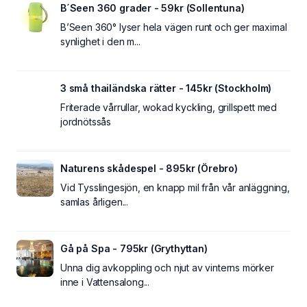
B´Seen 360 grader - 59kr (Sollentuna)
B’Seen 360° lyser hela vägen runt och ger maximal
synlighet i den m...
3 små thailändska rätter - 145kr (Stockholm)
Friterade vårrullar, wokad kyckling, grillspett med
jordnötssås
Naturens skådespel - 895kr (Örebro)
Vid Tysslingesjön, en knapp mil från vår anläggning,
samlas årligen...
Gå på Spa - 795kr (Grythyttan)
Unna dig avkoppling och njut av vinterns mörker
inne i Vattensalong...