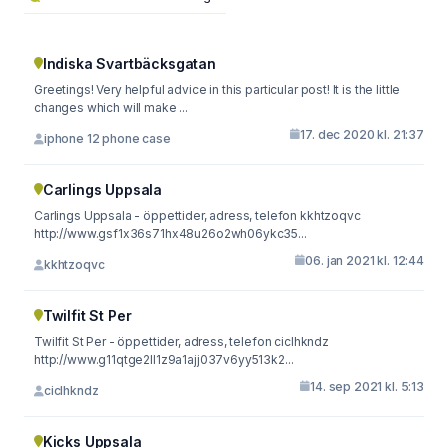
Indiska Svartbäcksgatan
Greetings! Very helpful advice in this particular post! It is the little
changes which will make ...
17. dec 2020 kl. 21:37
iphone 12 phone case
Carlings Uppsala
Carlings Uppsala - öppettider, adress, telefon kkhtzoqvc
http://www.gsf1x36s71hx48u26o2wh06ykc35...
06. jan 2021 kl. 12:44
kkhtzoqvc
Twilfit St Per
Twilfit St Per - öppettider, adress, telefon ciclhkndz
http://www.g11qtge2ll1z9a1ajj037v6yy513k2...
14. sep 2021 kl. 5:13
ciclhkndz
Kicks Uppsala