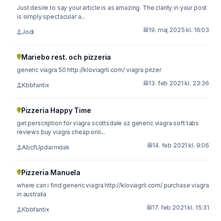
Just desire to say your article is as amazing. The clarity in your post
is simply spectacular a...
19. maj 2025 kl. 16:03
Jodi
Mariebo rest. och pizzeria
generic viagra 50 http://kloviagrli.com/ viagra prizer
13. feb 2021 kl. 23:36
Kbbfantix
Pizzeria Happy Time
get perscription for viagra scottsdale az generic viagra soft tabs
reviews buy viagra cheap onli...
14. feb 2021 kl. 9:06
AbcfUpdarmdak
Pizzeria Manuela
where can i find generic viagra http://kloviagrli.com/ purchase viagra
in australia
17. feb 2021 kl. 15:31
Kbbfantix