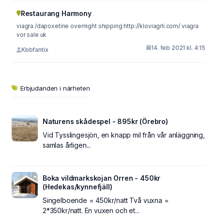
Restaurang Harmony
viagra /dapoxetine overnight shipping http://kloviagrli.com/ viagra
vor sale uk
14. feb 2021 kl. 4:15
Kbbfantix
Erbjudanden i närheten
Naturens skådespel - 895kr (Örebro)
Vid Tysslingesjön, en knapp mil från vår anläggning,
samlas årligen...
Boka vildmarkskojan Orren - 450kr
(Hedekas/kynnefjäll)
Singelboende = 450kr/natt Två vuxna =
2*350kr/natt. En vuxen och et...