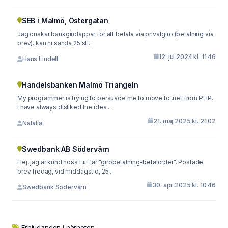
SEB i Malmö, Östergatan
Jag önskar bankgirolappar för att betala via privatgiro (betalning via
brev). kan ni sända 25 st...
12. jul 2024 kl. 11:46
Hans Lindell
Handelsbanken Malmö Triangeln
My programmer is trying to persuade me to move to .net from PHP.
I have always disliked the idea...
21. maj 2025 kl. 21:02
Natalia
Swedbank AB Södervärn
Hej, jag är kund hoss Er. Har "girobetalning-betalorder". Postade
brev fredag, vid middagstid, 25...
30. apr 2025 kl. 10:46
Swedbank Södervärn
Erbjudanden i närheten