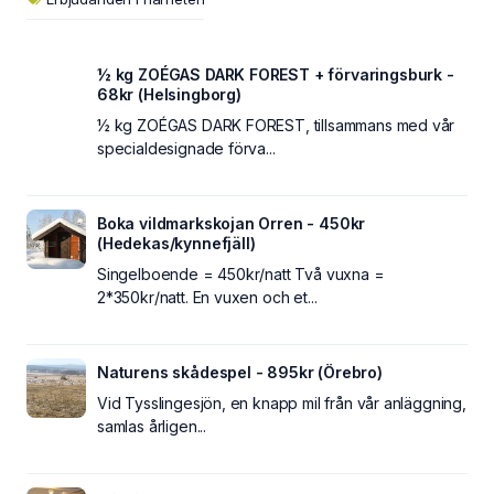
½ kg ZOÉGAS DARK FOREST + förvaringsburk -
68kr (Helsingborg)
½ kg ZOÉGAS DARK FOREST, tillsammans med vår
specialdesignade förva...
Boka vildmarkskojan Orren - 450kr
(Hedekas/kynnefjäll)
Singelboende = 450kr/natt Två vuxna =
2*350kr/natt. En vuxen och et...
Naturens skådespel - 895kr (Örebro)
Vid Tysslingesjön, en knapp mil från vår anläggning,
samlas årligen...