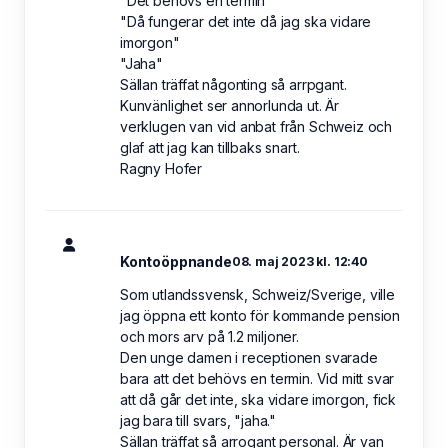
"Det behövs en termin"
"Då fungerar det inte då jag ska vidare
imorgon"
"Jaha"
Sällan träffat någonting så arrpgant.
Kunvänlighet ser annorlunda ut. Är
verklugen van vid anbat från Schweiz och
glaf att jag kan tillbaks snart.
Ragny Hofer
Kontoöppnande
08. maj 2023 kl. 12:40
Som utlandssvensk, Schweiz/Sverige, ville
jag öppna ett konto för kommande pension
och mors arv på 1.2 miljoner.
Den unge damen i receptionen svarade
bara att det behövs en termin. Vid mitt svar
att då går det inte, ska vidare imorgon, fick
jag bara till svars, "jaha."
Sällan träffat så arrogant personal. Är van