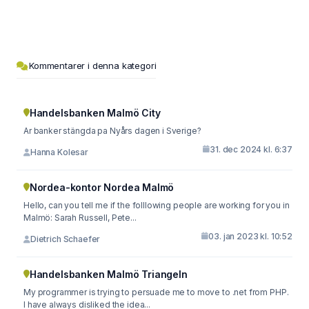
Kommentarer i denna kategori
Handelsbanken Malmö City
Ar banker stängda pa Nyårs dagen i Sverige?
31. dec 2024 kl. 6:37
Hanna Kolesar
Nordea-kontor Nordea Malmö
Hello, can you tell me if the folllowing people are working for you in
Malmö: Sarah Russell, Pete...
03. jan 2023 kl. 10:52
Dietrich Schaefer
Handelsbanken Malmö Triangeln
My programmer is trying to persuade me to move to .net from PHP.
I have always disliked the idea...