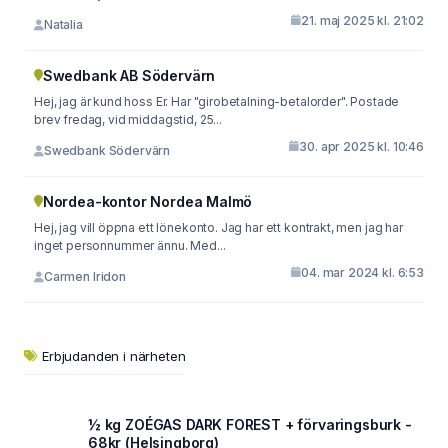
21. maj 2025 kl. 21:02
Natalia
Swedbank AB Södervärn
Hej, jag är kund hoss Er. Har "girobetalning-betalorder". Postade
brev fredag, vid middagstid, 25...
30. apr 2025 kl. 10:46
Swedbank Södervärn
Nordea-kontor Nordea Malmö
Hej, jag vill öppna ett lönekonto. Jag har ett kontrakt, men jag har
inget personnummer ännu. Med...
04. mar 2024 kl. 6:53
Carmen Iridon
Erbjudanden i närheten
½ kg ZOÉGAS DARK FOREST + förvaringsburk -
68kr (Helsingborg)