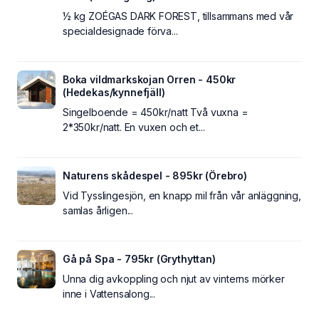
½ kg ZOÉGAS DARK FOREST, tillsammans med vår
specialdesignade förva...
Boka vildmarkskojan Orren - 450kr
(Hedekas/kynnefjäll)
Singelboende = 450kr/natt Två vuxna =
2*350kr/natt. En vuxen och et...
Naturens skådespel - 895kr (Örebro)
Vid Tysslingesjön, en knapp mil från vår anläggning,
samlas årligen...
Gå på Spa - 795kr (Grythyttan)
Unna dig avkoppling och njut av vinterns mörker
inne i Vattensalong...