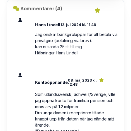
Kommentarer (4)
Hans Lindell
12. jul 2024 kl. 11:46
Jag önskar bankgirolappar för att betala via
privatgiro (betalning via brev).
kan ni sända 25 st. till mig.
Hälsningar Hans Lindell
08. maj 2023 kl.
Kontoöppnande
12:48
Som utlandssvensk, Schweiz/Sverige, ville
jag öppna konto för framtida pension och
mors arv på 1.2 miljoner.
Drn unga damen i receptionrn tittade
knappt upp från datorn när jag nämde mitt
ärende.