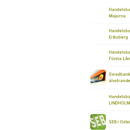
Handelsba
Majorna
Handelsba
Eriksberg
Handelsba
Första Lå
Swedbank 
älvstrand
Handelsb
LINDHOL
SEB i Göte