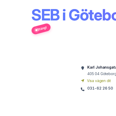
SEB i Göteb
Stängt
Karl Johansgat
405 04
Götebor
Visa vägen dit
031-62 26 50