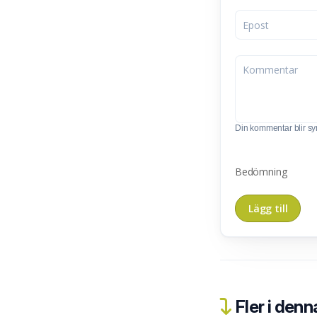
Din kommentar blir synl
Bedömning
Fler i denn