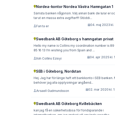
Nordea-kontor Nordea Västra Hamngatan 1
Sämsta banken någonsin. Välj annan bank de lurar er o
tar ut en massa extra avgifter!!!! Stöddi...
04. maj 2023 kl. 
Fan ta er
Swedbank AB Göteborg s hamngatan privat
Hello my name is Collins my coordination number is 89
85 16 13 I'm wishing you from Spain and ...
04. apr 2025 kl. 
Iloh Collins Ezioyi
SEB i Göteborg, Nordstan
Hej. Jag har för länge haft ett bankkonto i SEB banken. 
behöver jag alla opplysningar angåend...
02. mar 2020 kl. 
Arsaell Gudmundsson
Swedbank AB Göteborg Kvillebäcken
kan jag få en säkerhetsdosa för fondsparande i
internetbanken, om jag endast vill använda swedba...