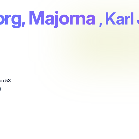
org, Majorna
, Kar
an 53
g