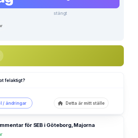
stängt
ar
ot felaktigt?
l / ändringar
Detta är mitt ställe
ommentar för SEB i Göteborg, Majorna
ar