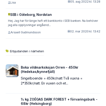
05. aug 2022 kl. 13:28
Lisa
SEB i Göteborg, Nordstan
Hej. Jag har för länge haft ett bankkonto i SEB banken. Nu behöver
jag alla opplysningar angåend...
02. mar 2020 kl. 13:42
Arsaell Gudmundsson
Erbjudanden i närheten
Boka vildmarkskojan Orren - 450kr
(Hedekas/kynnefjäll)
Singelboende = 450kr/natt Två vuxna =
2*350kr/natt. En vuxen och et...
½ kg ZOÉGAS DARK FOREST + förvaringsburk -
68kr (Helsingborg)