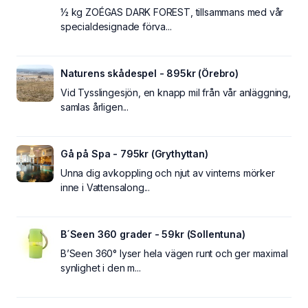
½ kg ZOÉGAS DARK FOREST, tillsammans med vår
specialdesignade förva...
Naturens skådespel - 895kr (Örebro)
Vid Tysslingesjön, en knapp mil från vår anläggning,
samlas årligen...
Gå på Spa - 795kr (Grythyttan)
Unna dig avkoppling och njut av vinterns mörker
inne i Vattensalong...
B´Seen 360 grader - 59kr (Sollentuna)
B’Seen 360° lyser hela vägen runt och ger maximal
synlighet i den m...