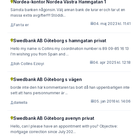
Nordea-kontor Nordea Västra Hamngatan 1
Sämsta banken någonsin. Välj annan bank de lurar er och tar ut en
massa extra avgifter!!!! Stöddi...
04. maj 2023 kl. 11:41
Fan ta er
Swedbank AB Göteborg s hamngatan privat
Hello my name is Collins my coordination number is 89 09-85 16 13
I'm wishing you from Spain and ...
04. apr 2025 kl. 12:18
Iloh Collins Ezioyi
Swedbank AB Göteborg s vägen
borde inte den här kommentaren tas bort då han uppenbarligen inte
sett att hans personnummer är ...
05. jan 2016 kl. 14:06
daniella
Swedbank AB Göteborg avenyn privat
Hello, can I please have an appointment with you? Objective:
mortgage correction since July 202...