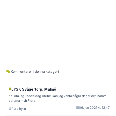
Kommentarer i denna kategori
JYSK Svågertorp, Malmö
hej om jag köper idag online ,kan jag vänta några dagar och hämta
varorna mvh Flora
06. jun 2021 kl. 12:47
flora hylin