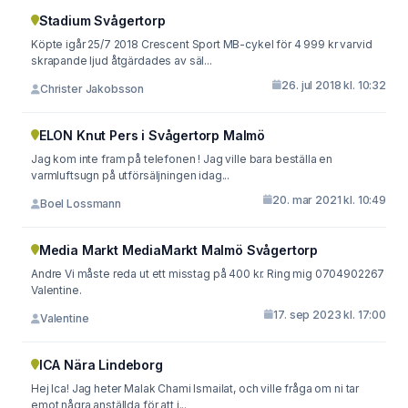
Stadium Svågertorp
Köpte igår 25/7 2018 Crescent Sport MB-cykel för 4 999 kr varvid
skrapande ljud åtgärdades av säl...
26. jul 2018 kl. 10:32
Christer Jakobsson
ELON Knut Pers i Svågertorp Malmö
Jag kom inte fram på telefonen ! Jag ville bara beställa en
varmluftsugn på utförsäljningen idag...
20. mar 2021 kl. 10:49
Boel Lossmann
Media Markt MediaMarkt Malmö Svågertorp
Andre Vi måste reda ut ett misstag på 400 kr. Ring mig 0704902267
Valentine.
17. sep 2023 kl. 17:00
Valentine
ICA Nära Lindeborg
Hej Ica! Jag heter Malak Chami Ismailat, och ville fråga om ni tar
emot några anställda för att j...