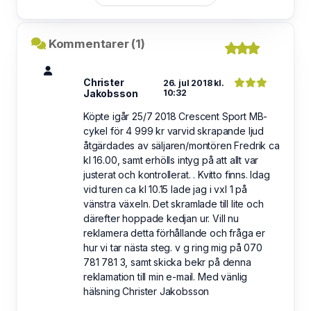
Kommentarer (1)
Christer
26. jul 2018 kl.
Jakobsson
10:32
Köpte igår 25/7 2018 Crescent Sport MB-
cykel för 4 999 kr varvid skrapande ljud
åtgärdades av säljaren/montören Fredrik ca
kl 16.00, samt erhölls intyg på att allt var
justerat och kontrollerat. . Kvitto finns. Idag
vid turen ca kl 10.15 lade jag i vxl 1 på
vänstra växeln. Det skramlade till lite och
därefter hoppade kedjan ur. Vill nu
reklamera detta förhållande och fråga er
hur vi tar nästa steg. v g ring mig på 070
781 781 3, samt skicka bekr på denna
reklamation till min e-mail. Med vänlig
hälsning Christer Jakobsson