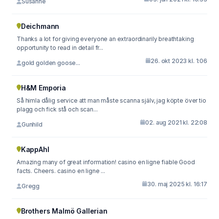
Susanne
Deichmann
Thanks a lot for giving everyone an extraordinarily breathtaking
opportunity to read in detail fr...
26. okt 2023 kl. 1:06
gold golden goose...
H&M Emporia
Så himla dålig service att man måste scanna själv, jag köpte över tio
plagg och fick stå och scan...
02. aug 2021 kl. 22:08
Gunhild
KappAhl
Amazing many of great information! casino en ligne fiable Good
facts. Cheers. casino en ligne ...
30. maj 2025 kl. 16:17
Gregg
Brothers Malmö Gallerian