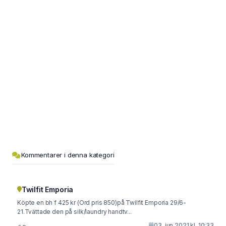
Kommentarer i denna kategori
Twilfit Emporia
Köpte en bh f 425 kr (Ord pris 850)på Twilfit Emporia 29/6-
21.Tvättade den på silk/laundry handtv...
03. jun 2021 kl. 10:33