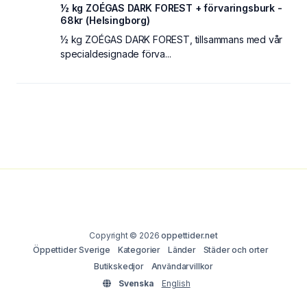
½ kg ZOÉGAS DARK FOREST + förvaringsburk -
68kr (Helsingborg)
½ kg ZOÉGAS DARK FOREST, tillsammans med vår
specialdesignade förva...
Copyright © 2026
oppettider.net
Öppettider Sverige
Kategorier
Länder
Städer och orter
Butikskedjor
Användarvillkor
Svenska
English