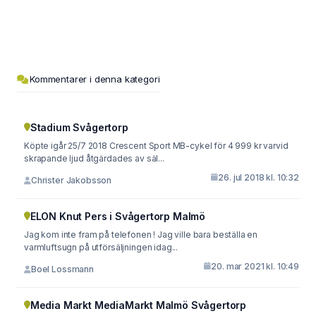
Kommentarer i denna kategori
Stadium Svågertorp
Köpte igår 25/7 2018 Crescent Sport MB-cykel för 4 999 kr varvid
skrapande ljud åtgärdades av säl...
26. jul 2018 kl. 10:32
Christer Jakobsson
ELON Knut Pers i Svågertorp Malmö
Jag kom inte fram på telefonen ! Jag ville bara beställa en
varmluftsugn på utförsäljningen idag...
20. mar 2021 kl. 10:49
Boel Lossmann
Media Markt MediaMarkt Malmö Svågertorp