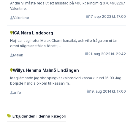
Andre Vi måste reda ut ett misstag på 400 kr. Ring mig 0704902267
Valentine.
17. sep 2023 kl. 17:00
Valentine
ICA Nära Lindeborg
Hej Ica! Jag heter Malak Chami Ismailat, och ville fråga om ni tar
emot några anställda för att j...
21. aug 2022 kl. 22:42
Malak
Willys Hemma Malmö Lindängen
Idag lämnade jag shoppingväska bredvid kassa kl rund 16.00.Jag
började handla o kom till kassan m...
19. aug 2014 kl. 17:00
arife
Erbjudanden i denna kategori