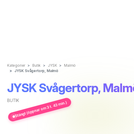
Kategorier
Butik
JYSK
Malmö
JYSK Svågertorp, Malmö
JYSK Svågertorp, Malm
BUTIK
Stängt (öppnar om 3 t. 43 min.)