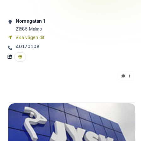
Nornegatan 1
21586
Malmö
Visa vägen dit
40170108
1