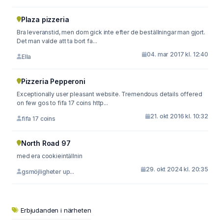
Plaza pizzeria
Bra leveranstid, men dom gick inte efter de beställningar man gjort.
Det man valde att ta bort fa...
04. mar 2017 kl. 12:40
Ella
Pizzeria Pepperoni
Exceptionally user pleasant website. Tremendous details offered
on few gos to fifa 17 coins http...
21. okt 2016 kl. 10:32
fifa 17 coins
North Road 97
med era cookieintällnin
29. okt 2024 kl. 20:35
gsmöjligheter up...
Erbjudanden i närheten