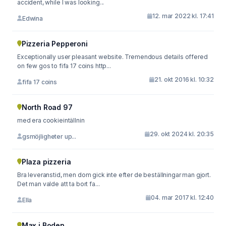
accident, while I was looking...
12. mar 2022 kl. 17:41
Edwina
Pizzeria Pepperoni
Exceptionally user pleasant website. Tremendous details offered
on few gos to fifa 17 coins http...
21. okt 2016 kl. 10:32
fifa 17 coins
North Road 97
med era cookieintällnin
29. okt 2024 kl. 20:35
gsmöjligheter up...
Plaza pizzeria
Bra leveranstid, men dom gick inte efter de beställningar man gjort.
Det man valde att ta bort fa...
04. mar 2017 kl. 12:40
Ella
Max i Boden