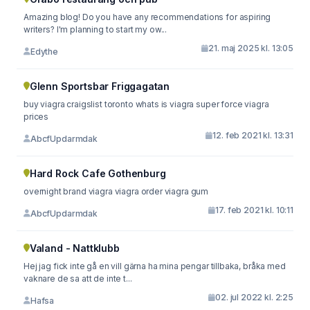
Amazing blog! Do you have any recommendations for aspiring
writers? I'm planning to start my ow...
21. maj 2025 kl. 13:05
Edythe
Glenn Sportsbar Friggagatan
buy viagra craigslist toronto whats is viagra super force viagra
prices
12. feb 2021 kl. 13:31
AbcfUpdarmdak
Hard Rock Cafe Gothenburg
overnight brand viagra viagra order viagra gum
17. feb 2021 kl. 10:11
AbcfUpdarmdak
Valand - Nattklubb
Hej jag fick inte gå en vill gärna ha mina pengar tillbaka, bråka med
vaknare de sa att de inte t...
02. jul 2022 kl. 2:25
Hafsa