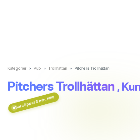
Kategorier
Pub
Trollhättan
Pitchers Trollhättan
Pitchers Trollhättan
, Ku
Bara öppet 8 min. till!!!