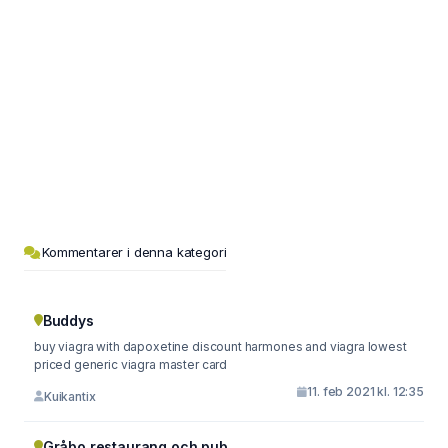
Kommentarer i denna kategori
Buddys
buy viagra with dapoxetine discount harmones and viagra lowest
priced generic viagra master card
11. feb 2021 kl. 12:35
Kuikantix
Gråbo restaurang och pub