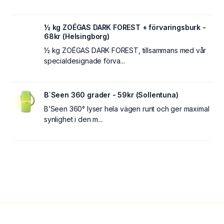
½ kg ZOÉGAS DARK FOREST + förvaringsburk -
68kr (Helsingborg)
½ kg ZOÉGAS DARK FOREST, tillsammans med vår
specialdesignade förva...
B´Seen 360 grader - 59kr (Sollentuna)
B’Seen 360° lyser hela vägen runt och ger maximal
synlighet i den m...