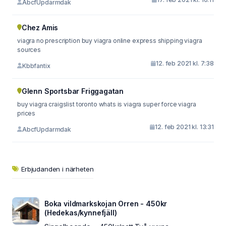
AbcfUpdarmdak
Chez Amis
viagra no prescription buy viagra online express shipping viagra
sources
12. feb 2021 kl. 7:38
Kbbfantix
Glenn Sportsbar Friggagatan
buy viagra craigslist toronto whats is viagra super force viagra
prices
12. feb 2021 kl. 13:31
AbcfUpdarmdak
Erbjudanden i närheten
Boka vildmarkskojan Orren - 450kr
(Hedekas/kynnefjäll)