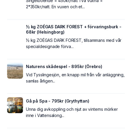
Singelboende = 450kr/natt Två vuxna =
2*350kr/natt. En vuxen och et...
½ kg ZOÉGAS DARK FOREST + förvaringsburk -
68kr (Helsingborg)
½ kg ZOÉGAS DARK FOREST, tillsammans med vår
specialdesignade förva...
Naturens skådespel - 895kr (Örebro)
Vid Tysslingesjön, en knapp mil från vår anläggning,
samlas årligen...
Gå på Spa - 795kr (Grythyttan)
Unna dig avkoppling och njut av vinterns mörker
inne i Vattensalong...