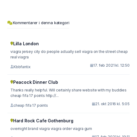
Kommentarer i denna kategori
Lilla London
viagra jersey city do people actually sell viagra on the street cheap
real viagra
17. feb 2021 kl. 12:50
Kbbfantix
Peacock Dinner Club
Thanks really helpful. Will certainly share website with my buddies
cheap fifa 17 points http://...
21. okt 2016 kl. 5:05
cheap fifa 17 points
Hard Rock Cafe Gothenburg
overnight brand viagra viagra order viagra gum
17. feb 2021 kl. 10:11