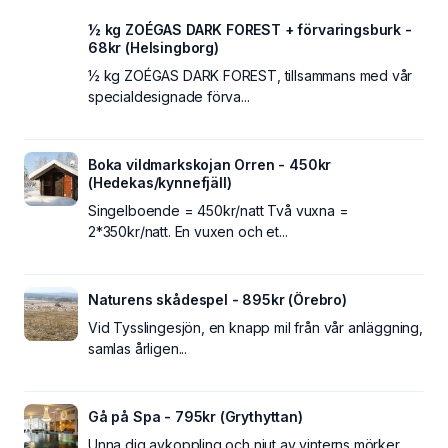
½ kg ZOÉGAS DARK FOREST + förvaringsburk -
68kr (Helsingborg)
½ kg ZOÉGAS DARK FOREST, tillsammans med vår
specialdesignade förva...
Boka vildmarkskojan Orren - 450kr
(Hedekas/kynnefjäll)
Singelboende = 450kr/natt Två vuxna =
2*350kr/natt. En vuxen och et...
Naturens skådespel - 895kr (Örebro)
Vid Tysslingesjön, en knapp mil från vår anläggning,
samlas årligen...
Gå på Spa - 795kr (Grythyttan)
Unna dig avkoppling och njut av vinterns mörker