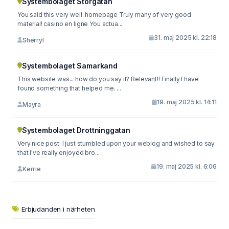
Systembolaget Storgatan
You said this very well. homepage Truly many of very good
material! casino en ligne You actua...
31. maj 2025 kl. 22:18
Sherryl
Systembolaget Samarkand
This website was... how do you say it? Relevant!! Finally I have
found something that helped me. ...
19. maj 2025 kl. 14:11
Mayra
Systembolaget Drottninggatan
Very nice post. I just stumbled upon your weblog and wished to say
that I've really enjoyed bro...
19. maj 2025 kl. 6:06
Kerrie
Erbjudanden i närheten