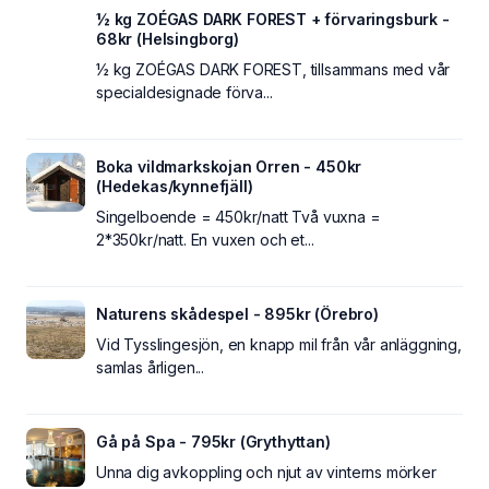
½ kg ZOÉGAS DARK FOREST + förvaringsburk -
68kr (Helsingborg)
½ kg ZOÉGAS DARK FOREST, tillsammans med vår
specialdesignade förva...
Boka vildmarkskojan Orren - 450kr
(Hedekas/kynnefjäll)
Singelboende = 450kr/natt Två vuxna =
2*350kr/natt. En vuxen och et...
Naturens skådespel - 895kr (Örebro)
Vid Tysslingesjön, en knapp mil från vår anläggning,
samlas årligen...
Gå på Spa - 795kr (Grythyttan)
Unna dig avkoppling och njut av vinterns mörker