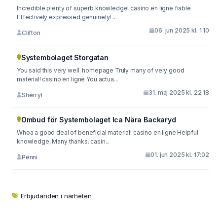
Incredible plenty of superb knowledge! casino en ligne fiable
Effectively expressed genuinely! ...
06. jun 2025 kl. 1:10
Clifton
Systembolaget Storgatan
You said this very well. homepage Truly many of very good
material! casino en ligne You actua...
31. maj 2025 kl. 22:18
Sherryl
Ombud för Systembolaget Ica Nära Backaryd
Whoa a good deal of beneficial material! casino en ligne Helpful
knowledge, Many thanks. casin...
01. jun 2025 kl. 17:02
Penni
Erbjudanden i närheten