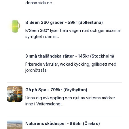
denna sida oc...
B´Seen 360 grader - 59kr (Sollentuna)
B’Seen 360° lyser hela vägen runt och ger maximal
synlighet i den m...
3 små thailändska rätter - 145kr (Stockholm)
Friterade vårrullar, wokad kyckling, grillspett med
jordnötssås
Gå på Spa - 795kr (Grythyttan)
Unna dig avkoppling och njut av vinterns mörker
inne i Vattensalong...
Naturens skådespel - 895kr (Örebro)