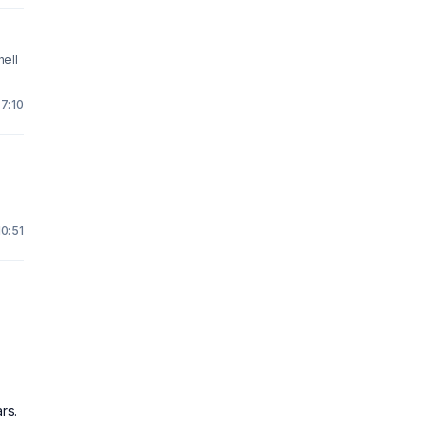
hell
 7:10
10:51
rs.