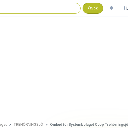
Sök
aget
TREHÖRNINGSJÖ
Ombud för Systembolaget Coop Trehörningsj