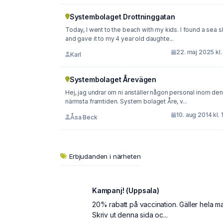
Systembolaget Drottninggatan
Today, I went to the beach with my kids. I found a sea s
and gave it to my 4 year old daughte...
22. maj 2025 kl.
Karl
Systembolaget Årevägen
Hej, jag undrar om ni anställer någon personal inom den
närmsta framtiden. System bolaget Åre, v...
10. aug 2014 kl. 
Åsa Beck
Erbjudanden i närheten
Kampanj! (Uppsala)
20% rabatt på vaccination. Gäller hela ma
Skriv ut denna sida oc...