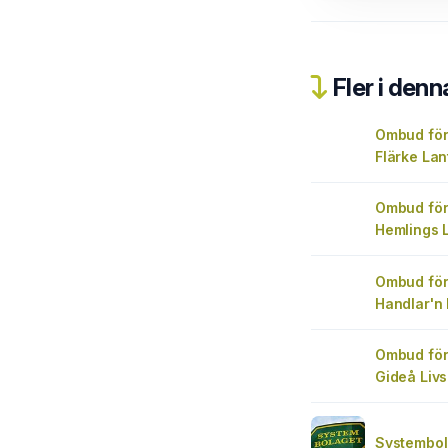
Fler i denn
Ombud för
Flärke La
Ombud för
Hemlings 
Ombud för
Handlar'n
Ombud för
Gideå Livs
Systembol