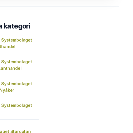
a kategori
 Systembolaget
nthandel
 Systembolaget
Lanthandel
 Systembolaget
 Nyåker
 Systembolaget
aget Storgatan