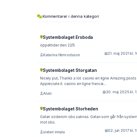
Kommentarer i denna kategori
Systembolaget Ersboda
öppettider den 22/5
21. maj 2021 kl. 
Katarina Nimrodsson
Systembolaget Storgatan
Nicely put, Thanks a lot. casino en ligne Amazing posts
Appreciate it. casino en ligne francai...
30. maj 2025 kl. 
Alvin
Systembolaget Storheden
Gatan söderom obs saknas. Gatan som går från syste
mot obs.
02. jun 2017 kl. 
sixten innala