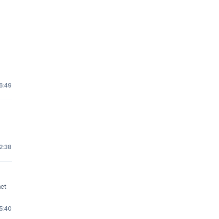
16:49
12:38
met
15:40