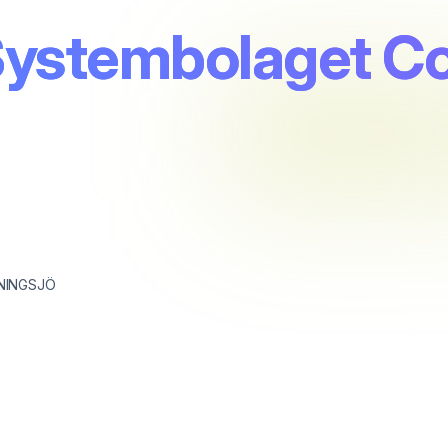
ystembolaget Co
NINGSJÖ