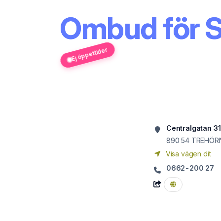
Ombud för S
Ej öppettider
Centralgatan 31
890 54
TREHÖR
Visa vägen dit
0662-200 27