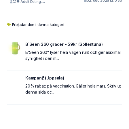
02. dec 2025 kl. 0:50
😈🖤 Adult Dating. ...
Erbjudanden i denna kategori
B´Seen 360 grader - 59kr (Sollentuna)
B’Seen 360° lyser hela vägen runt och ger maximal
synlighet i den m...
Kampanj! (Uppsala)
20% rabatt på vaccination. Gäller hela mars. Skriv ut
denna sida oc...