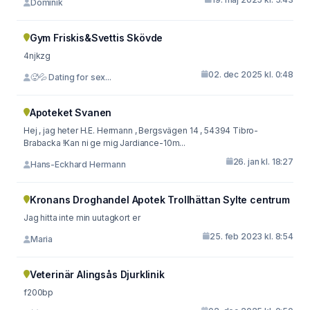
Dominik
Gym Friskis&Svettis Skövde
4njkzg
02. dec 2025 kl. 0:48
🥵💦 Dating for sex...
Apoteket Svanen
Hej , jag heter H.E. Hermann , Bergsvägen 14 , 54394 Tibro-
Brabacka !Kan ni ge mig Jardiance-10m...
26. jan kl. 18:27
Hans-Eckhard Hermann
Kronans Droghandel Apotek Trollhättan Sylte centrum
Jag hitta inte min uutagkort er
25. feb 2023 kl. 8:54
Maria
Veterinär Alingsås Djurklinik
f200bp