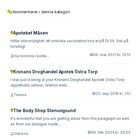
Kommentarer i denna kategori
Apoteket Måsen
Hittar inte möjlighet att omboka vaccination hos er på Dr 24. Snö på
torsdag!
06. mar 2021 kl. 12:15
Hur komma i konta...
Kronans Droghandel Apotek Östra Torp
I was just looking at your Kronans Droghandel Apotek Östra Torp -
öppettider, adress, telefon web...
22. sep 2016 kl. 1:51
Teresa
The Body Shop Stenungsund
It's wonderful that you are getting ideas from this paragraph as well
as from our dialogue made...
06. feb 2024 kl. 20:55
Clarissa