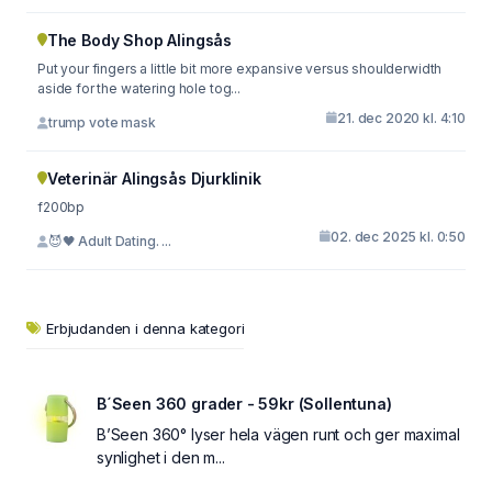
The Body Shop Alingsås
Put your fingers a little bit more expansive versus shoulderwidth
aside for the watering hole tog...
21. dec 2020 kl. 4:10
trump vote mask
Veterinär Alingsås Djurklinik
f200bp
02. dec 2025 kl. 0:50
😈🖤 Adult Dating. ...
Erbjudanden i denna kategori
B´Seen 360 grader - 59kr (Sollentuna)
B’Seen 360° lyser hela vägen runt och ger maximal
synlighet i den m...