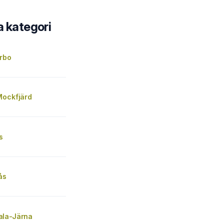
a kategori
rbo
Mockfjärd
s
ås
ala-Järna