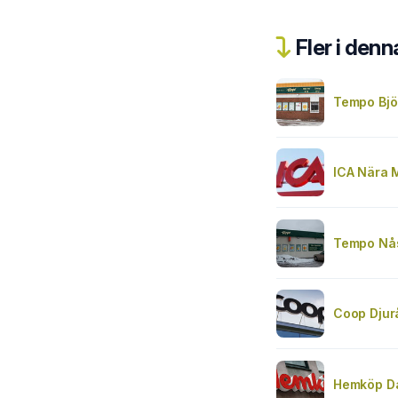
Fler i denn
Tempo Bjö
ICA Nära 
Tempo Nå
Coop Djur
Hemköp D