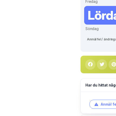
Fredag
Lörd
Söndag
Anmäl fel / ändring
Har du hittat någ
Anmäl fe