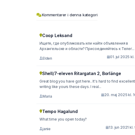
Kommentarer i denna kategori
Coop Leksand
Ищете, где опубликовать или найти объявления в
Архангельске и области? Присоединяйтесь к Телег...
01. jul 2025 kl.
Elden
Shell/7-eleven Ritargatan 2, Borlänge
Great blog you have got here.. It's hard to find excellen
writing like yours these days. I real...
20. maj 2025 kl. 
Maria
Tempo Hagalund
What time you open today?
13. jun 2021 kl.
janie