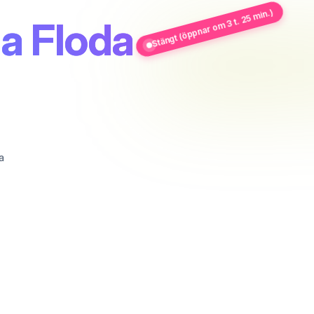
Stängt (öppnar om 3 t. 25 min.)
a Floda
a