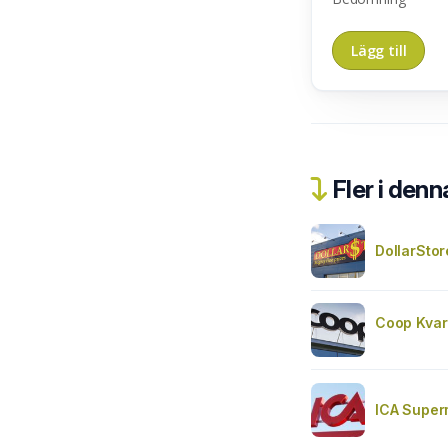
Fler i denn
DollarStor
Coop Kvar
ICA Super