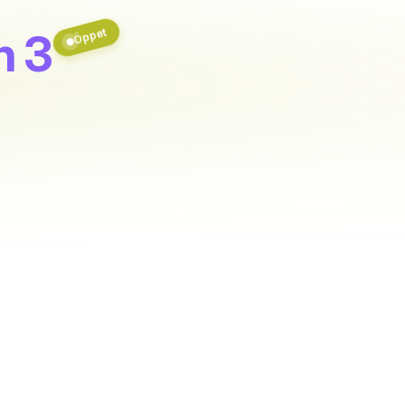
Öppet
n 3