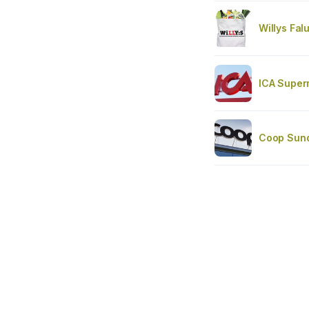
Willys Fal
ICA Superm
Coop Sun