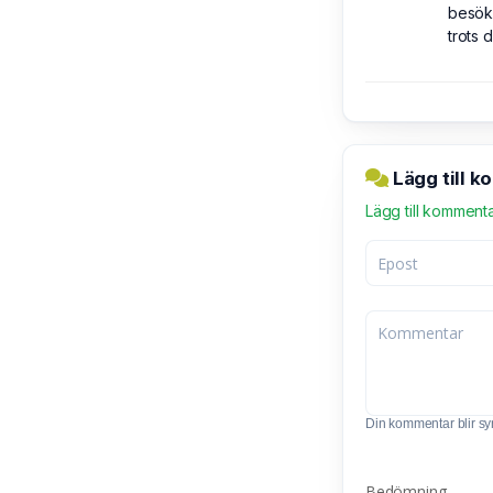
besöke
trots 
Lägg till k
Lägg till komment
Din kommentar blir synl
Bedömning