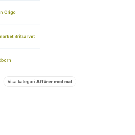
un Origo
arket Britsarvet
dborn
Visa kategori
Affärer med mat