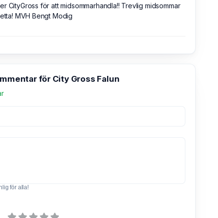
r CityGross för att midsommarhandla!! Trevlig midsommar
detta! MVH Bengt Modig
ommentar för City Gross Falun
ar
ig för alla!