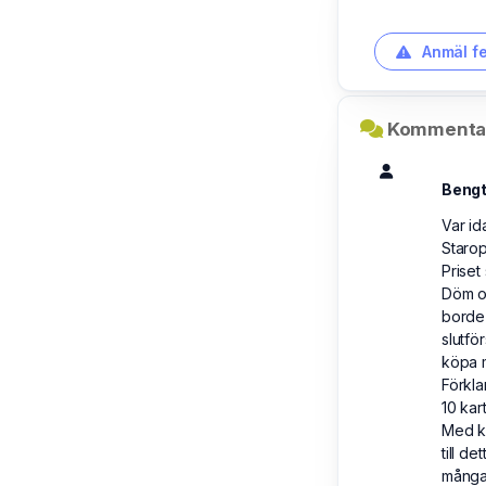
Anmäl fe
Kommentar
Bengt
Var id
Starop
Priset
Döm om
borde 
slutfö
köpa m
Förklar
10 kar
Med k
till d
många 