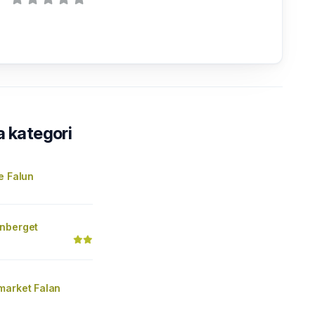
a kategori
e Falun
nberget
market Falan