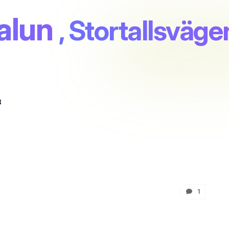
alun
, Stortallsväge
3
1