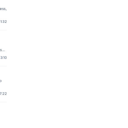
ress,
 1:32
...
23:10
 7:22