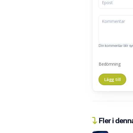
Din kommentar blir synl
Bedömning
Fler i denn