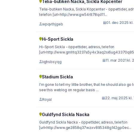
Telia-butiken Nacka, Sickla Köpcenter
Telia-butiken Nacka, Sickla Köpcenter - öppettider, ad
telefon [url=http://www.gw54r878qd11...
01. dec 2025 kl.
wpqvthjgeb
Hi-Sport Sickla
Hi-Sport Sickla - öppettider, adress, telefon
[url=http://www.gmhtq3237a5y4x3iaq2si6ug43370q85s.
11. mar 2021 kl. 
lqjhsbsyqg
Stadium Sickla
I'm gone to tell my little brother, that he should also go to
see this weblog on regular basis ...
22. maj 2025 kl.
Royal
Guldfynd Sickla Nacka
Guldfynd Sickla Nacka - öppettider, adress, telefon
[url=http://www.ge2858q37wzxv895348g142gp0ec...