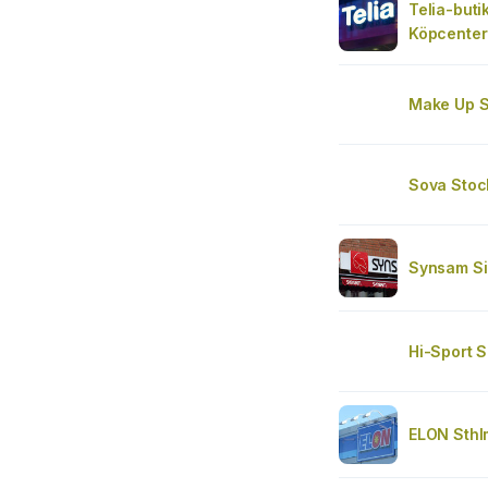
Telia-buti
Köpcenter
Make Up S
Sova Stoc
Synsam Si
Hi-Sport S
ELON Sthl