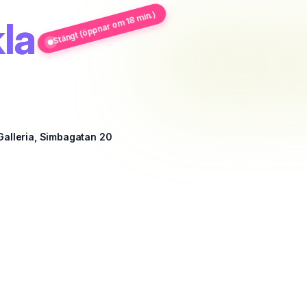
Stängt (öppnar om 18 min.)
la
Galleria, Simbagatan 20