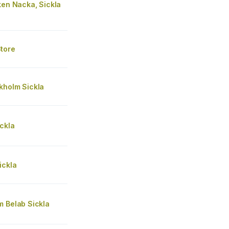
ken Nacka, Sickla
tore
kholm Sickla
ckla
ickla
m Belab Sickla