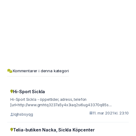
Kommentarer i denna kategori
Hi-Sport Sickla
Hi-Sport Sickla - öppettider, adress, telefon
[url=http://www.gmhtq3237a5y4x3iaq2si6ug43370q85s....
11. mar 2021 kl. 23:10
lqjhsbsyqg
Telia-butiken Nacka, Sickla Köpcenter