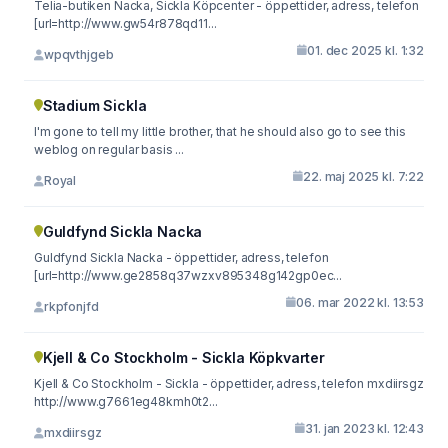
Telia-butiken Nacka, Sickla Köpcenter - öppettider, adress, telefon
[url=http://www.gw54r878qd11...
01. dec 2025 kl. 1:32
wpqvthjgeb
Stadium Sickla
I'm gone to tell my little brother, that he should also go to see this
weblog on regular basis ...
22. maj 2025 kl. 7:22
Royal
Guldfynd Sickla Nacka
Guldfynd Sickla Nacka - öppettider, adress, telefon
[url=http://www.ge2858q37wzxv895348g142gp0ec...
06. mar 2022 kl. 13:53
rkpfonjfd
Kjell & Co Stockholm - Sickla Köpkvarter
Kjell & Co Stockholm - Sickla - öppettider, adress, telefon mxdiirsgz
http://www.g7661eg48kmh0t2...
31. jan 2023 kl. 12:43
mxdiirsgz