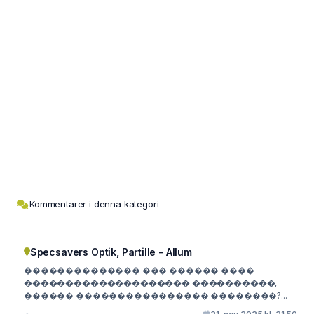
Kommentarer i denna kategori
Specsavers Optik, Partille - Allum
�������������� ��� ������ ����
�������������������� ����������,
������ ���������������� ��������?...