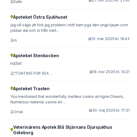
21. nov 2025 kl. 21:50
Kathi
Apoteket Östra Sjukhuset
jag vill säga att fick jag problem i mitt hem pga den unga tjejen som
jobbar där och ör från mell...
12. mar 2025 kl. 19:43
m
Apoteket Stenbocken
hd2bif
19. nov 2025 kl. 14:21
🗂 DATING FOR SEX ...
Apoteket Trasten
You mentioned that wonderfully. meilleur casino en ligne Cheers,
Numerous material. casino en ...
30. maj 2025 kl. 17:31
Orval
Veterinärens Apotek Blå Stjärnans Djursjukhus
Göteborg