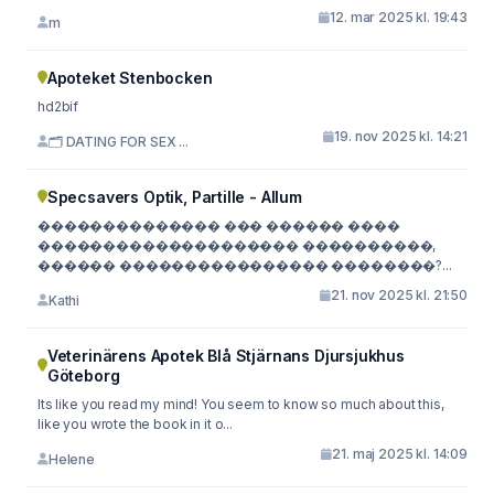
12. mar 2025 kl. 19:43
m
Apoteket Stenbocken
hd2bif
19. nov 2025 kl. 14:21
🗂 DATING FOR SEX ...
Specsavers Optik, Partille - Allum
�������������� ��� ������ ����
�������������������� ����������,
������ ���������������� ��������?...
21. nov 2025 kl. 21:50
Kathi
Veterinärens Apotek Blå Stjärnans Djursjukhus
Göteborg
Its like you read my mind! You seem to know so much about this,
like you wrote the book in it o...
21. maj 2025 kl. 14:09
Helene