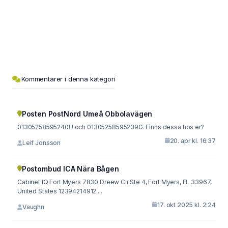
Kommentarer i denna kategori
Posten PostNord Umeå Obbolavägen
01305258595240U och 01305258595239G. Finns dessa hos er?
20. apr kl. 16:37
Leif Jonsson
Postombud ICA Nära Bågen
Cabinet IQ Fort Myers 7830 Dreew Cir Ste 4, Fort Myers, FL 33967,
United Ѕtates 12394214912 ...
17. okt 2025 kl. 2:24
Vaughn