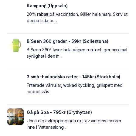
Kampanj! (Uppsala)
20% rabatt på vaccination. Gäller hela mars. Skriv ut
denna sida oc...
B´Seen 360 grader - 59kr (Sollentuna)
B’Seen 360° lyser hela vägen runt och ger maximal
synlighet i den m...
3 små thailändska rätter - 145kr (Stockholm)
Friterade vårrullar, wokad kyckling, grillspett med
jordnötssås
Gå på Spa - 795kr (Grythyttan)
Unna dig avkoppling och njut av vinterns mörker
inne i Vattensalong...