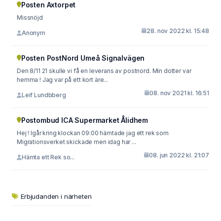
Posten Axtorpet
Missnöjd
28. nov 2022 kl. 15:48
Anonym
Posten PostNord Umeå Signalvägen
Den 8/11 21 skulle vi få en leverans av postnord. Min dotter var
hemma ! Jag var på ett kort äre...
08. nov 2021 kl. 16:51
Leif Lundbberg
Postombud ICA Supermarket Ålidhem
Hej ! Igår kring klockan 09:00 hämtade jag ett rek som
Migrationsverket skickade men idag har ...
08. jun 2022 kl. 21:07
Hämta ett Rek so...
Erbjudanden i närheten